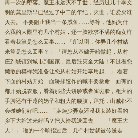
再一次的堕落。魔王永远灭不了世，经历过几十季文
明的莫里斯早已经过了中二的年纪，灭世，谁爱灭谁
灭去。 不要阻止我当一条咸鱼……等等，他妈为什
么我的大殿里有几个村姑，还一脸欲求不满的痴女样
看着我算是怎么回事…… 「所以咧，你弄几个村姑
来算是怎么回事？」 「请您从基础开始做起，从村
庄到城镇到城市到国家，最后毁灭全大陆！不过看您
懒散的模样我准备让您从村姑开始享用起。」 看着
下面的村姑开始一面矫揉造作的喊不要救命一面有的
都开始脱衣服，看着那些大饼脸或者雀斑脸，粗大的
手脚还有干瘪的奶子和粗大的腰肢，拜托，山贼都不
会碰她们好吧…… 「麻烦少弄点还没我女装好看的
乡下大婶过来好吗？把人给我送回去。」 「魔王大
人！」 啪的一个响指过后，几个村姑就被传送走