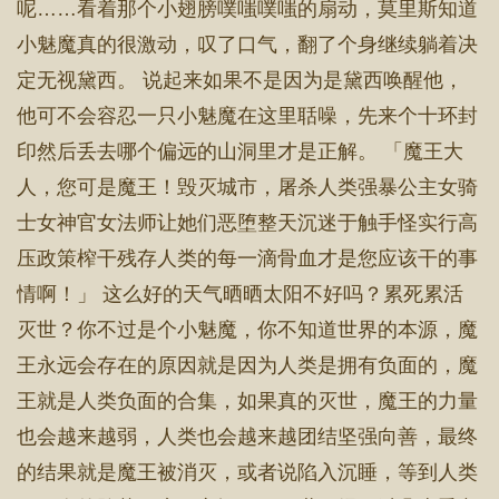
呢……看着那个小翅膀噗嗤噗嗤的扇动，莫里斯知道
小魅魔真的很激动，叹了口气，翻了个身继续躺着决
定无视黛西。 说起来如果不是因为是黛西唤醒他，
他可不会容忍一只小魅魔在这里聒噪，先来个十环封
印然后丢去哪个偏远的山洞里才是正解。 「魔王大
人，您可是魔王！毁灭城市，屠杀人类强暴公主女骑
士女神官女法师让她们恶堕整天沉迷于触手怪实行高
压政策榨干残存人类的每一滴骨血才是您应该干的事
情啊！」 这么好的天气晒晒太阳不好吗？累死累活
灭世？你不过是个小魅魔，你不知道世界的本源，魔
王永远会存在的原因就是因为人类是拥有负面的，魔
王就是人类负面的合集，如果真的灭世，魔王的力量
也会越来越弱，人类也会越来越团结坚强向善，最终
的结果就是魔王被消灭，或者说陷入沉睡，等到人类