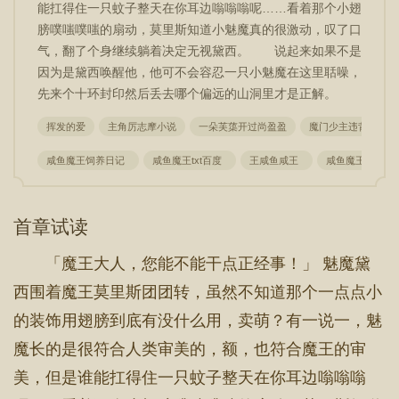
能扛得住一只蚊子整天在你耳边嗡嗡嗡呢……看着那个小翅
膀噗嗤噗嗤的扇动，莫里斯知道小魅魔真的很激动，叹了口
气，翻了个身继续躺着决定无视黛西。 说起来如果不是
因为是黛西唤醒他，他可不会容忍一只小魅魔在这里聒噪，
先来个十环封印然后丢去哪个偏远的山洞里才是正解。
挥发的爱
主角厉志摩小说
一朵芙蕖开过尚盈盈
魔门少主违背祖宗上
咸鱼魔王饲养日记
咸鱼魔王txt百度
王咸鱼咸王
咸鱼魔王在线
首章试读
「魔王大人，您能不能干点正经事！」 魅魔黛
西围着魔王莫里斯团团转，虽然不知道那个一点点小
的装饰用翅膀到底有没什么用，卖萌？有一说一，魅
魔长的是很符合人类审美的，额，也符合魔王的审
美，但是谁能扛得住一只蚊子整天在你耳边嗡嗡嗡