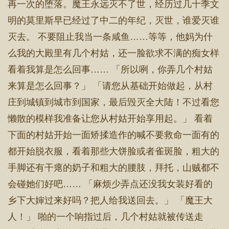
再一次的堕落。魔王永远灭不了世，经历过几十季文
明的莫里斯早已经过了中二的年纪，灭世，谁爱灭谁
灭去。 不要阻止我当一条咸鱼……等等，他妈为什
么我的大殿里有几个村姑，还一脸欲求不满的痴女样
看着我算是怎么回事…… 「所以咧，你弄几个村姑
来算是怎么回事？」 「请您从基础开始做起，从村
庄到城镇到城市到国家，最后毁灭全大陆！不过看您
懒散的模样我准备让您从村姑开始享用起。」 看着
下面的村姑开始一面矫揉造作的喊不要救命一面有的
都开始脱衣服，看着那些大饼脸或者雀斑脸，粗大的
手脚还有干瘪的奶子和粗大的腰肢，拜托，山贼都不
会碰她们好吧…… 「麻烦少弄点还没我女装好看的
乡下大婶过来好吗？把人给我送回去。」 「魔王大
人！」 啪的一个响指过后，几个村姑就被传送走