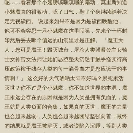
呢……看着那个小翅膀噗嗤噗嗤的扇动，莫里斯知道
小魅魔真的很激动，叹了口气，翻了个身继续躺着决
定无视黛西。 说起来如果不是因为是黛西唤醒他，
他可不会容忍一只小魅魔在这里聒噪，先来个十环封
印然后丢去哪个偏远的山洞里才是正解。 「魔王大
人，您可是魔王！毁灭城市，屠杀人类强暴公主女骑
士女神官女法师让她们恶堕整天沉迷于触手怪实行高
压政策榨干残存人类的每一滴骨血才是您应该干的事
情啊！」 这么好的天气晒晒太阳不好吗？累死累活
灭世？你不过是个小魅魔，你不知道世界的本源，魔
王永远会存在的原因就是因为人类是拥有负面的，魔
王就是人类负面的合集，如果真的灭世，魔王的力量
也会越来越弱，人类也会越来越团结坚强向善，最终
的结果就是魔王被消灭，或者说陷入沉睡，等到人类