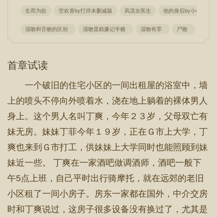
生而为欲
空欢喜by打烊未删减版
风流女医生
他的身后by小椿笔趣
湿吻和舌吻的区别
湿吻蛋糕廉记半糖
湿吻有罪
尸吻
湿吻
首章试读
一个破旧的住宅小区的一间出租屋的浴室中，墙
上的喷头不停向外喷着水，浇在地上躺着的裸体男人
身上。这个男人名叫丁爽，今年２３岁，父母双亡有
妹无房。妹妹丁菲今年１９岁，正在Ｇ市上大学，丁
爽也来到Ｇ市打工，供妹妹上大学同时也能照顾到妹
妹近一些。 丁爽在一家酒吧做调酒师，酒吧一般下
午5点上班，自己平时出行骑摩托，就在远郊的老旧
小区租了一间小房子。房东一家都在国外，中介交房
时和丁爽说过，这房子很多设备没有换过了，尤其是