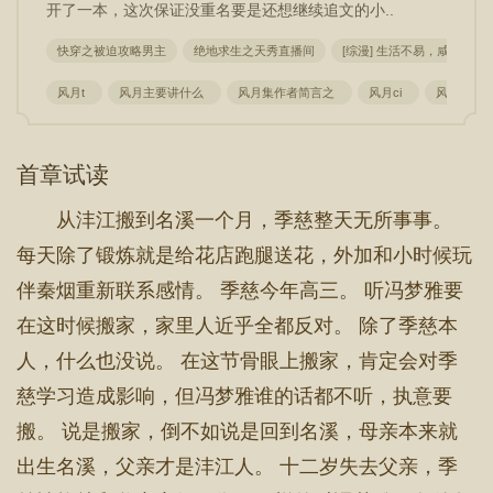
开了一本，这次保证没重名要是还想继续追文的小..
快穿之被迫攻略男主
绝地求生之天秀直播间
[综漫] 生活不易，咸鱼奋进
风月t
风月主要讲什么
风月集作者简言之
风月ci
风月集团
首章试读
从沣江搬到名溪一个月，季慈整天无所事事。
每天除了锻炼就是给花店跑腿送花，外加和小时候玩
伴秦烟重新联系感情。 季慈今年高三。 听冯梦雅要
在这时候搬家，家里人近乎全都反对。 除了季慈本
人，什么也没说。 在这节骨眼上搬家，肯定会对季
慈学习造成影响，但冯梦雅谁的话都不听，执意要
搬。 说是搬家，倒不如说是回到名溪，母亲本来就
出生名溪，父亲才是沣江人。 十二岁失去父亲，季