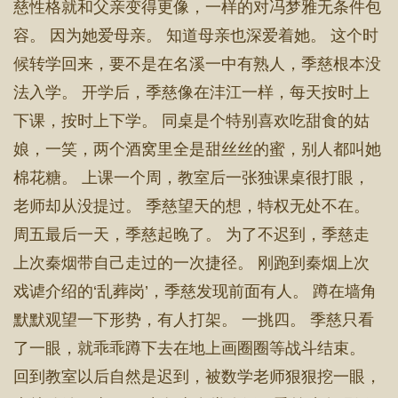
慈性格就和父亲变得更像，一样的对冯梦雅无条件包
容。 因为她爱母亲。 知道母亲也深爱着她。 这个时
候转学回来，要不是在名溪一中有熟人，季慈根本没
法入学。 开学后，季慈像在沣江一样，每天按时上
下课，按时上下学。 同桌是个特别喜欢吃甜食的姑
娘，一笑，两个酒窝里全是甜丝丝的蜜，别人都叫她
棉花糖。 上课一个周，教室后一张独课桌很打眼，
老师却从没提过。 季慈望天的想，特权无处不在。
周五最后一天，季慈起晚了。 为了不迟到，季慈走
上次秦烟带自己走过的一次捷径。 刚跑到秦烟上次
戏谑介绍的‘乱葬岗’，季慈发现前面有人。 蹲在墙角
默默观望一下形势，有人打架。 一挑四。 季慈只看
了一眼，就乖乖蹲下去在地上画圈圈等战斗结束。
回到教室以后自然是迟到，被数学老师狠狠挖一眼，