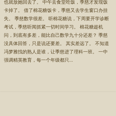
也就放她回去了。 中午去食堂吃饭，季慈才发现饭
卡掉了。 借了棉花糖饭卡，季慈又去学生窗口办挂
失。 季慈数学很差。 听棉花糖说，下周要开学诊断
考试，季慈听闻抓紧一切时间学习。 棉花糖趁机
问，到底有多差，能比自己数学九十分还差？ 季慈
没具体回答，只是说还要差。 其实差远了。 不知道
冯梦雅找的熟人是谁，让季慈进了理科一班。 一中
强调精英教育，每一个年级都只...
首 页
章节目录
立即阅读
搜 索