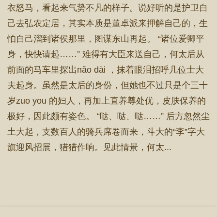
衣怒马，看起来气势不凡的样子。说好听的是护卫自
己去弘农定居，其实本质是董卓派来押解自己的，生
怕自己溜到诸侯那里，图谋东山再起。 “诸位爱卿平
身，快快请起……” 难得有大臣来送自己，何太后从
前面的马车里探出nǎo dài ，抹着眼泪招呼几位士大
夫起身。虽然是太后的身份，但她也不过只是个三十
岁zuo you 的妇人，再加上直养尊处优，皮肤保养的
极好，因此颇有姿色。 “哒、哒、哒……” 后方忽然尘
土大起，支数百人的骑兵席卷而来，斗大的“李”字大
旗迎风招展，猎猎作响。见此情景，何太...