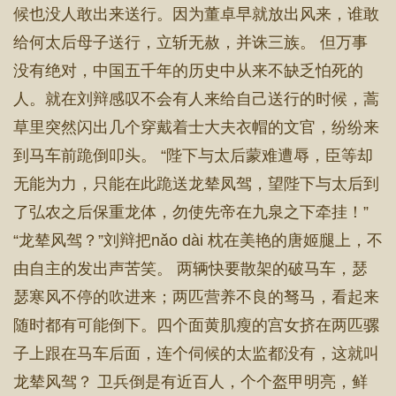
候也没人敢出来送行。因为董卓早就放出风来，谁敢
给何太后母子送行，立斩无赦，并诛三族。 但万事
没有绝对，中国五千年的历史中从来不缺乏怕死的
人。就在刘辩感叹不会有人来给自己送行的时候，蒿
草里突然闪出几个穿戴着士大夫衣帽的文官，纷纷来
到马车前跪倒叩头。 “陛下与太后蒙难遭辱，臣等却
无能为力，只能在此跪送龙辇凤驾，望陛下与太后到
了弘农之后保重龙体，勿使先帝在九泉之下牵挂！”
“龙辇风驾？”刘辩把nǎo dài 枕在美艳的唐姬腿上，不
由自主的发出声苦笑。 两辆快要散架的破马车，瑟
瑟寒风不停的吹进来；两匹营养不良的驽马，看起来
随时都有可能倒下。四个面黄肌瘦的宫女挤在两匹骡
子上跟在马车后面，连个伺候的太监都没有，这就叫
龙辇风驾？ 卫兵倒是有近百人，个个盔甲明亮，鲜