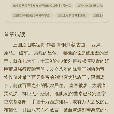
做皇后从冒充丞相寡嫂开始精校版全本+番外完
我的小吃店能通古代精校版全
三国志战略版核心武将有哪些
三国之召唤猛将未删减
三国之召唤猛将
首章试读
三国之召唤猛将 作者:青铜剑客 古道。 西风。
瘦马。 破车。 落魄的皇帝。 准确的说是被废黜的皇
帝，就在几天前，十三岁的少帝刘辩被权倾朝野的奸
臣董卓强行废除帝号，改立八岁的陈留王刘协为帝，
将仅仅才做了百天皇帝的刘辩废为弘农王，限期离
京，前往百里之外的弘农居住。 皇帝被废，太后痛
哭流涕，群臣无不悲愤。 但此刻的董卓已经完全掌
控京都洛阳，手握十万西凉雄兵，兼有万人之敌的吕
布辅佐，群臣敢怒而不敢言，甚至就连刘辩离京的时