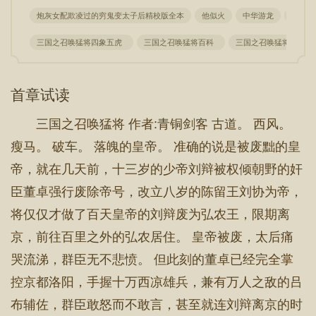
炮灰女配欺凌过的穷鬼变太子后精校版全本
他似火
中华游龙
穿成丧
三国之召唤猛将四象五虎
三国之召唤猛将百科
三国之召唤猛将免费
首章试读
三国之召唤猛将 作者:青铜剑客 古道。 西风。
瘦马。 破车。 落魄的皇帝。 准确的说是被废黜的皇
帝，就在几天前，十三岁的少帝刘辩被权倾朝野的奸
臣董卓强行废除帝号，改立八岁的陈留王刘协为帝，
将仅仅才做了百天皇帝的刘辩废为弘农王，限期离
京，前往百里之外的弘农居住。 皇帝被废，太后痛
哭流涕，群臣无不悲愤。 但此刻的董卓已经完全掌
控京都洛阳，手握十万西凉雄兵，兼有万人之敌的吕
布辅佐，群臣敢怒而不敢言，甚至就连刘辩离京的时