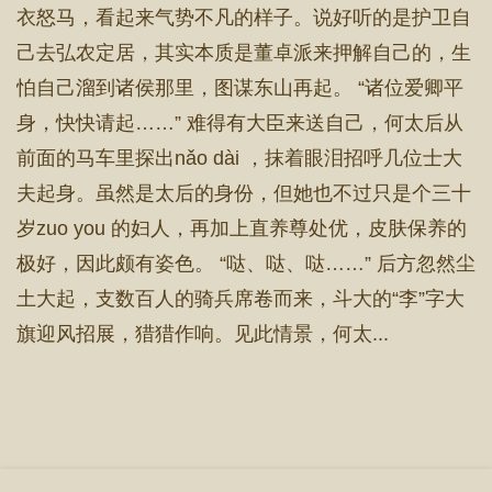
衣怒马，看起来气势不凡的样子。说好听的是护卫自
己去弘农定居，其实本质是董卓派来押解自己的，生
怕自己溜到诸侯那里，图谋东山再起。 “诸位爱卿平
身，快快请起……” 难得有大臣来送自己，何太后从
前面的马车里探出nǎo dài ，抹着眼泪招呼几位士大
夫起身。虽然是太后的身份，但她也不过只是个三十
岁zuo you 的妇人，再加上直养尊处优，皮肤保养的
极好，因此颇有姿色。 “哒、哒、哒……” 后方忽然尘
土大起，支数百人的骑兵席卷而来，斗大的“李”字大
旗迎风招展，猎猎作响。见此情景，何太...