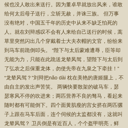
候也没人敢出来送行。因为董卓早就放出风来，谁敢
给何太后母子送行，立斩无赦，并诛三族。 但万事
没有绝对，中国五千年的历史中从来不缺乏怕死的
人。就在刘辩感叹不会有人来给自己送行的时候，蒿
草里突然闪出几个穿戴着士大夫衣帽的文官，纷纷来
到马车前跪倒叩头。 “陛下与太后蒙难遭辱，臣等却
无能为力，只能在此跪送龙辇凤驾，望陛下与太后到
了弘农之后保重龙体，勿使先帝在九泉之下牵挂！”
“龙辇风驾？”刘辩把nǎo dài 枕在美艳的唐姬腿上，不
由自主的发出声苦笑。 两辆快要散架的破马车，瑟
瑟寒风不停的吹进来；两匹营养不良的驽马，看起来
随时都有可能倒下。四个面黄肌瘦的宫女挤在两匹骡
子上跟在马车后面，连个伺候的太监都没有，这就叫
龙辇风驾？ 卫兵倒是有近百人，个个盔甲明亮，鲜