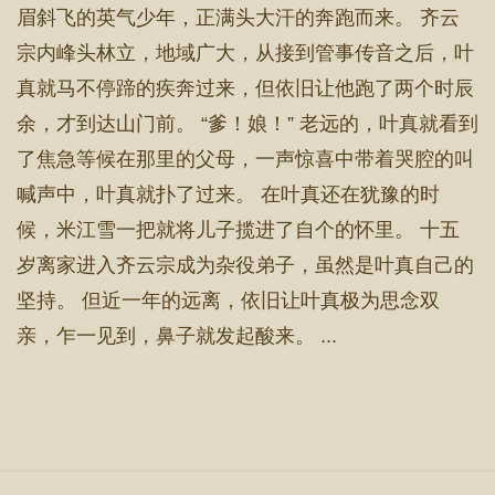
眉斜飞的英气少年，正满头大汗的奔跑而来。 齐云
宗内峰头林立，地域广大，从接到管事传音之后，叶
真就马不停蹄的疾奔过来，但依旧让他跑了两个时辰
余，才到达山门前。 “爹！娘！” 老远的，叶真就看到
了焦急等候在那里的父母，一声惊喜中带着哭腔的叫
喊声中，叶真就扑了过来。 在叶真还在犹豫的时
候，米江雪一把就将儿子揽进了自个的怀里。 十五
岁离家进入齐云宗成为杂役弟子，虽然是叶真自己的
坚持。 但近一年的远离，依旧让叶真极为思念双
亲，乍一见到，鼻子就发起酸来。 ...