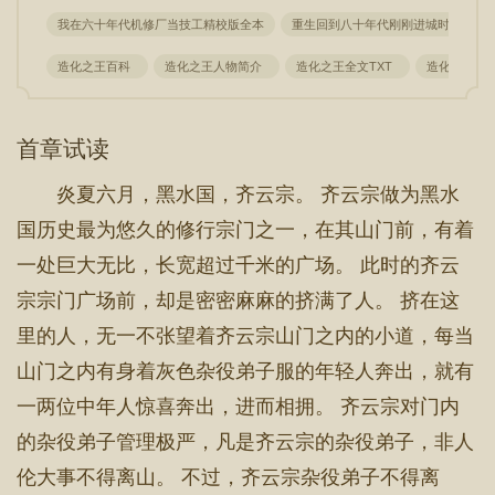
我在六十年代机修厂当技工精校版全本
重生回到八十年代刚刚进城时精校版全
造化之王百科
造化之王人物简介
造化之王全文TXT
造化之王等
首章试读
炎夏六月，黑水国，齐云宗。 齐云宗做为黑水
国历史最为悠久的修行宗门之一，在其山门前，有着
一处巨大无比，长宽超过千米的广场。 此时的齐云
宗宗门广场前，却是密密麻麻的挤满了人。 挤在这
里的人，无一不张望着齐云宗山门之内的小道，每当
山门之内有身着灰色杂役弟子服的年轻人奔出，就有
一两位中年人惊喜奔出，进而相拥。 齐云宗对门内
的杂役弟子管理极严，凡是齐云宗的杂役弟子，非人
伦大事不得离山。 不过，齐云宗杂役弟子不得离