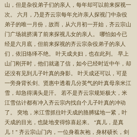
山，但是杂役弟子们的亲人，每年却可以前来探视一
次。 六月，乃是齐云宗每年允许亲人探视门中杂役
弟子的唯一月份，故而，从六月初一开始，齐云宗山
门广场就挤满了前来探视儿女的亲人。 哪怕如今已
经是六月底，但前来探视的齐云宗杂役弟子的亲人
们，依旧络绎不绝。 叶天成夫妇，也在此列。 早上
山门刚开时，他们就递了信，如今已经时近中午，却
还没有见到儿子叶真的身影。 叶天成还可以，可是
一旁身背长剑、贤惠中透着几分英气的叶真母亲米江
雪，却急得满头是汗。 若不是齐云宗规矩极大，米
江雪估计都有冲入齐云宗内找自个儿子叶真的冲动
了。 突地，米江雪抓往叶天成的胳膊猛地一紧，叶
天成的目光，也陡地变得惊喜起来。 “真儿，是真
儿！” 齐云宗山门内，一位身着灰袍，身材硕长，剑