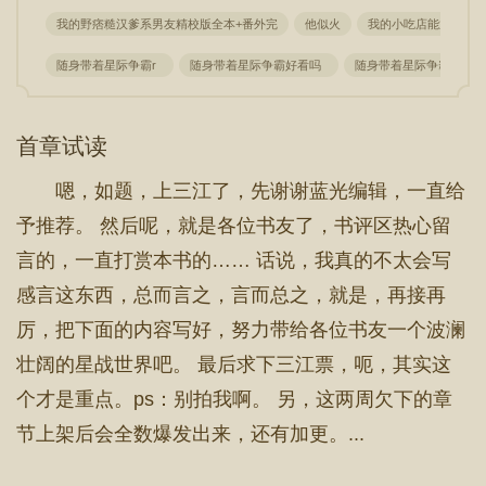
我的野痞糙汉爹系男友精校版全本+番外完
他似火
我的小吃店能通古代精
随身带着星际争霸r
随身带着星际争霸好看吗
随身带着星际争霸女主
首章试读
嗯，如题，上三江了，先谢谢蓝光编辑，一直给
予推荐。 然后呢，就是各位书友了，书评区热心留
言的，一直打赏本书的…… 话说，我真的不太会写
感言这东西，总而言之，言而总之，就是，再接再
厉，把下面的内容写好，努力带给各位书友一个波澜
壮阔的星战世界吧。 最后求下三江票，呃，其实这
个才是重点。ps：别拍我啊。 另，这两周欠下的章
节上架后会全数爆发出来，还有加更。...