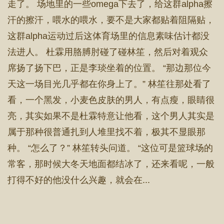
走了。 场地里的一些omega下去了，给这群alpha擦
汗的擦汗，喂水的喂水，要不是大家都贴着阻隔贴，
这群alpha运动过后这体育场里的信息素味估计都没
法进人。 杜霖用胳膊肘碰了碰林笙，然后对着观众
席扬了扬下巴，正是李琰坐着的位置。 “那边那位今
天这一场目光几乎都在你身上了。” 林笙往那处看了
看，一个黑发，小麦色皮肤的男人，有点瘦，眼睛很
亮，其实如果不是杜霖特意让他看，这个男人其实是
属于那种很普通扎到人堆里找不着，极其不显眼那
种。 “怎么了？” 林笙转头问道。 “这位可是篮球场的
常客，那时候大冬天地面都结冰了，还来看呢，一般
打得不好的他没什么兴趣，就会在...