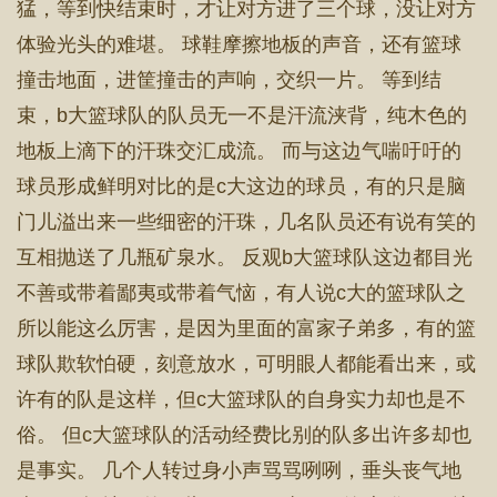
猛，等到快结束时，才让对方进了三个球，没让对方
体验光头的难堪。 球鞋摩擦地板的声音，还有篮球
撞击地面，进筐撞击的声响，交织一片。 等到结
束，b大篮球队的队员无一不是汗流浃背，纯木色的
地板上滴下的汗珠交汇成流。 而与这边气喘吁吁的
球员形成鲜明对比的是c大这边的球员，有的只是脑
门儿溢出来一些细密的汗珠，几名队员还有说有笑的
互相抛送了几瓶矿泉水。 反观b大篮球队这边都目光
不善或带着鄙夷或带着气恼，有人说c大的篮球队之
所以能这么厉害，是因为里面的富家子弟多，有的篮
球队欺软怕硬，刻意放水，可明眼人都能看出来，或
许有的队是这样，但c大篮球队的自身实力却也是不
俗。 但c大篮球队的活动经费比别的队多出许多却也
是事实。 几个人转过身小声骂骂咧咧，垂头丧气地