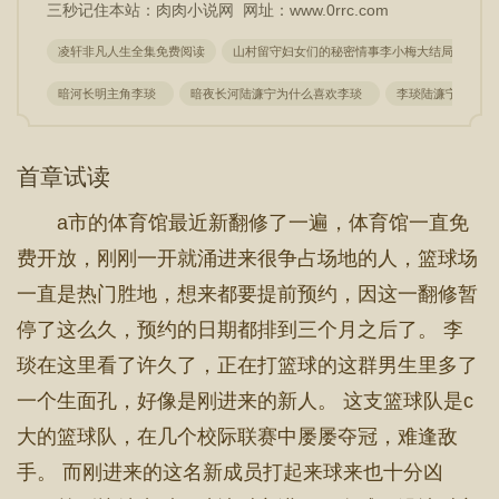
三秒记住本站：肉肉小说网 网址：www.0rrc.com
凌轩非凡人生全集免费阅读
山村留守妇女们的秘密情事李小梅大结局+番外
暗河长明主角李琰
暗夜长河陆濂宁为什么喜欢李琰
李琰陆濂宁是He
首章试读
a市的体育馆最近新翻修了一遍，体育馆一直免
费开放，刚刚一开就涌进来很争占场地的人，篮球场
一直是热门胜地，想来都要提前预约，因这一翻修暂
停了这么久，预约的日期都排到三个月之后了。 李
琰在这里看了许久了，正在打篮球的这群男生里多了
一个生面孔，好像是刚进来的新人。 这支篮球队是c
大的篮球队，在几个校际联赛中屡屡夺冠，难逢敌
手。 而刚进来的这名新成员打起来球来也十分凶